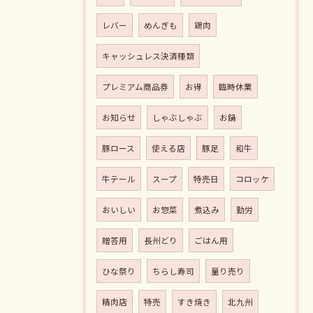
レバー
めんぎも
鶏肉
キャッシュレス決済種類
プレミアム商品券
お得
臨時休業
お知らせ
しゃぶしゃぶ
お鍋
豚ロース
使える店
豚足
和牛
牛テール
スープ
特売日
コロッケ
おいしい
お惣菜
煮込み
勤労
贈答用
長州どり
ごはん用
ひな祭り
ちらし寿司
量り売り
精肉店
特売
すき焼き
北九州