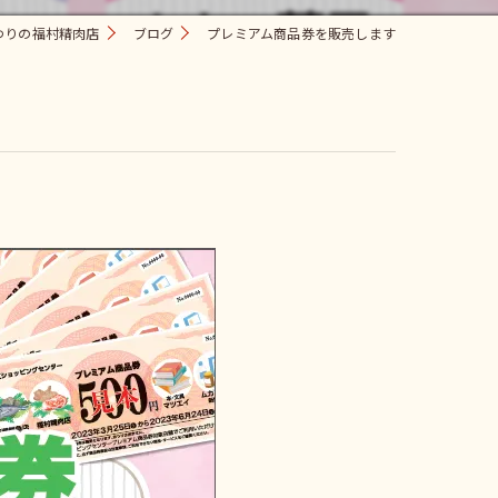
わりの福村精肉店
ブログ
プレミアム商品券を販売します