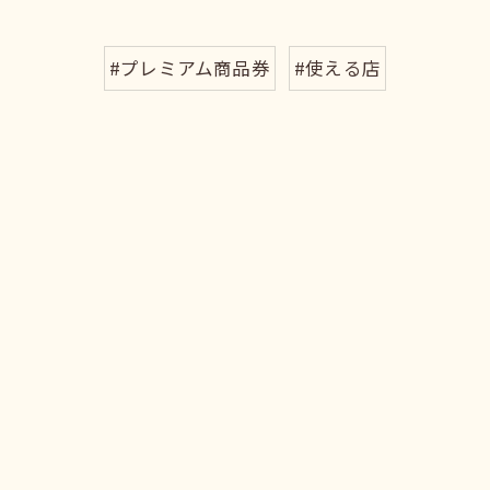
#プレミアム商品券
#使える店