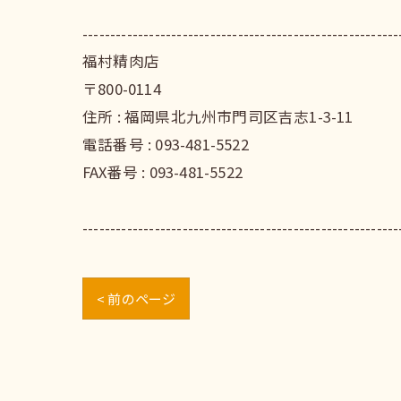
---------------------------------------------------------
福村精肉店
〒800-0114
住所 : 福岡県北九州市門司区吉志1-3-11
電話番号 : 093-481-5522
FAX番号 : 093-481-5522
---------------------------------------------------------
< 前のページ